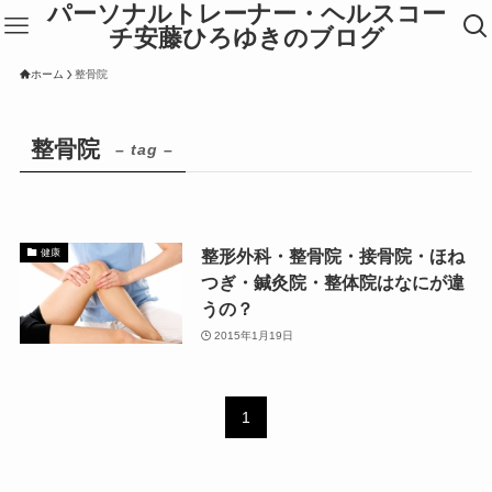
パーソナルトレーナー・ヘルスコー
チ安藤ひろゆきのブログ
ホーム
整骨院
整骨院
– tag –
整形外科・整骨院・接骨院・ほね
健康
つぎ・鍼灸院・整体院はなにが違
うの？
2015年1月19日
1