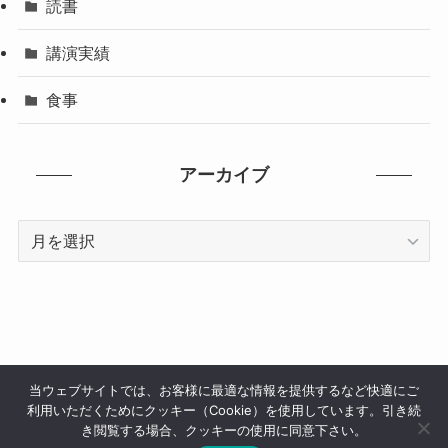
読書
講演実績
食事
アーカイブ
ア
ー
カ
イ
ブ
当ウェブサイトでは、お客様に最適な情報を提供するなど快適にご
利用いただくためにクッキー（Cookie）を使用しています。引き続
サイトマップ
メディア掲載
講演実績
お問い合わせ
き閲覧する場合、クッキーの使用に同意下さい。