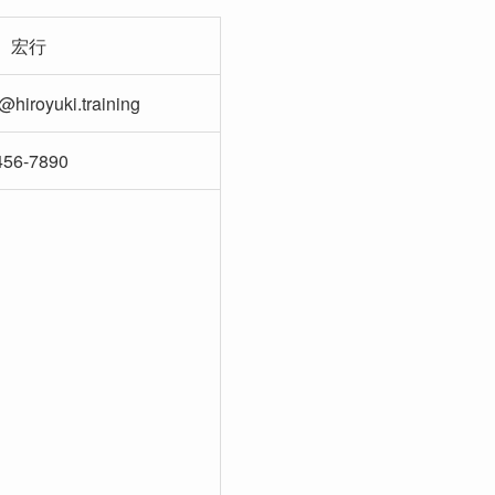
 宏行
iroyuki.training
56-7890