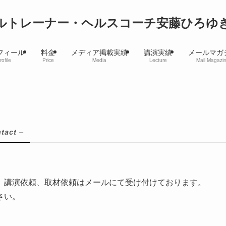
ルトレーナー・ヘルスコーチ安藤ひろゆ
フィール
料金
メディア掲載実績
講演実績
メールマガ
rofile
Price
Media
Lecture
Mail Magazi
tact –
、講演依頼、取材依頼はメールにて受け付けております。
さい。