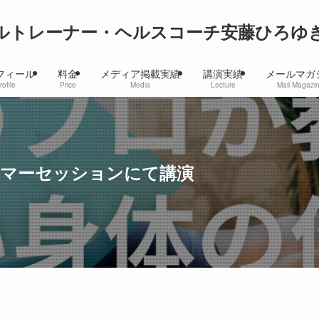
ルトレーナー・ヘルスコーチ安藤ひろゆ
フィール
料金
メディア掲載実績
講演実績
メールマガ
rofile
Price
Media
Lecture
Mail Magazi
サマーセッションにて講演