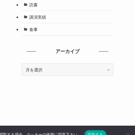
読書
講演実績
食事
アーカイブ
ア
ー
カ
イ
ブ
き閲覧する場合、クッキーの使用に同意下さい。
同意する