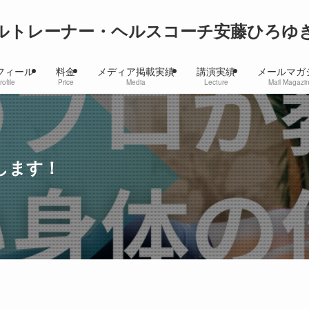
ルトレーナー・ヘルスコーチ安藤ひろゆ
フィール
料金
メディア掲載実績
講演実績
メールマガ
rofile
Price
Media
Lecture
Mail Magazi
します！