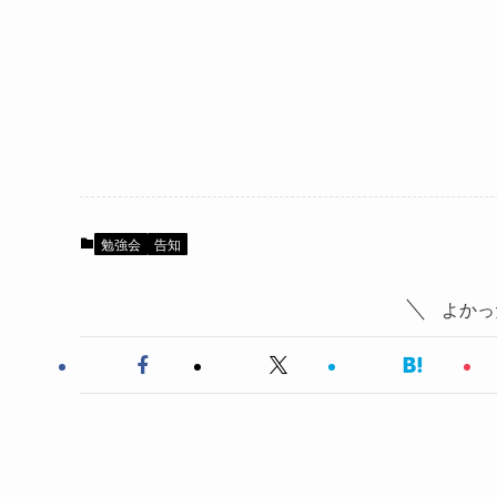
勉強会
告知
よかっ