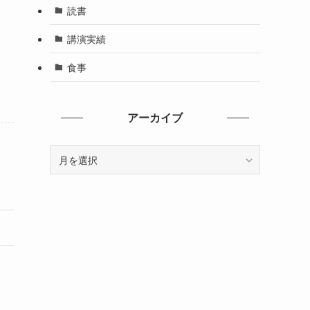
読書
講演実績
食事
アーカイブ
ア
ー
カ
イ
ブ