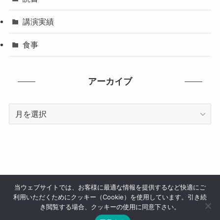
講演実績
食事
アーカイブ
ア
ー
カ
イ
ブ
当ウェブサイトでは、お客様に最適な情報を提供するなど快適にご
利用いただくためにクッキー（Cookie）を使用しています。引き続
サイトマップ
メディア掲載
講演実績
お問い合わせ
き閲覧する場合、クッキーの使用に同意下さい。