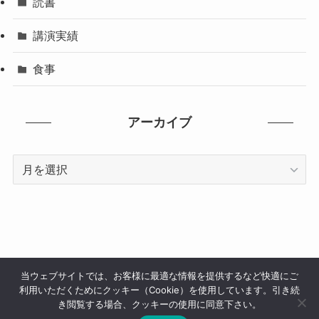
読書
講演実績
食事
アーカイブ
ア
ー
カ
イ
ブ
当ウェブサイトでは、お客様に最適な情報を提供するなど快適にご
利用いただくためにクッキー（Cookie）を使用しています。引き続
サイトマップ
メディア掲載
講演実績
お問い合わせ
き閲覧する場合、クッキーの使用に同意下さい。