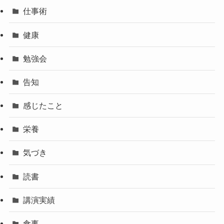
仕事術
健康
勉強会
告知
感じたこと
栄養
気づき
読書
講演実績
食事