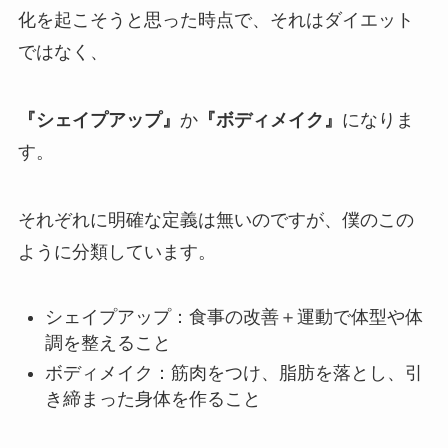
化を起こそうと思った時点で、それはダイエット
ではなく、
『シェイプアップ』
か
『ボディメイク』
になりま
す。
それぞれに明確な定義は無いのですが、僕のこの
ように分類しています。
シェイプアップ：食事の改善＋運動で体型や体
調を整えること
ボディメイク：筋肉をつけ、脂肪を落とし、引
き締まった身体を作ること