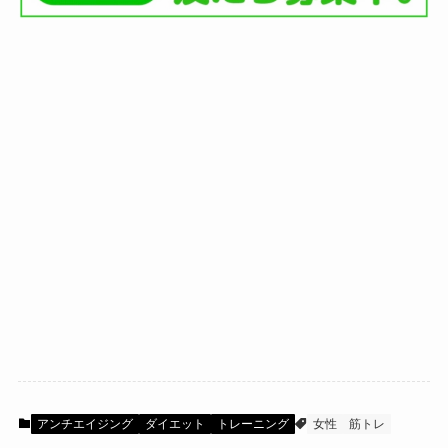
アンチエイジング
ダイエット
トレーニング
女性
筋トレ