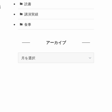
読書
指
講演実績
食事
アーカイブ
ア
ー
カ
イ
ブ