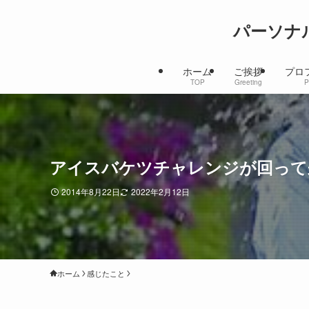
パーソナ
ホーム
ご挨拶
プロ
TOP
Greeting
P
アイスバケツチャレンジが回って
2014年8月22日
2022年2月12日
ホーム
感じたこと