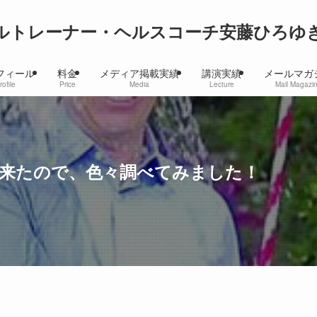
ルトレーナー・ヘルスコーチ安藤ひろゆ
フィール
料金
メディア掲載実績
講演実績
メールマガ
rofile
Price
Media
Lecture
Mail Magazi
来たので、色々調べてみました！