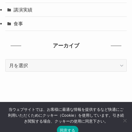
講演実績
食事
アーカイブ
ア
ー
カ
イ
ブ
当ウェブサイトでは、お客様に最適な情報を提供するなど快適にご
利用いただくためにクッキー（Cookie）を使用しています。引き続
サイトマップ
メディア掲載
講演実績
お問い合わせ
き閲覧する場合、クッキーの使用に同意下さい。
同意する
©
2012-2026 andohiroyuki.com