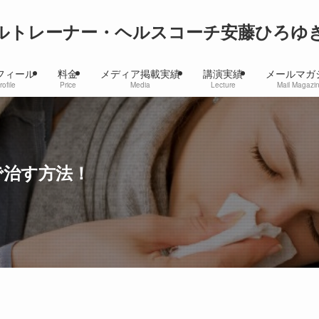
ルトレーナー・ヘルスコーチ安藤ひろゆ
フィール
料金
メディア掲載実績
講演実績
メールマガ
rofile
Price
Media
Lecture
Mail Magazi
で治す方法！