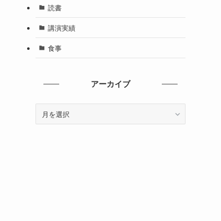
読書
講演実績
食事
アーカイブ
ア
ー
カ
イ
ブ